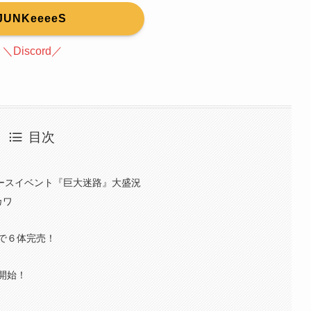
JUNKeeeeS
＼Discord／
目次
タバースイベント『巨大迷路』大盛況
カワ
Hで６体完売！
開始！