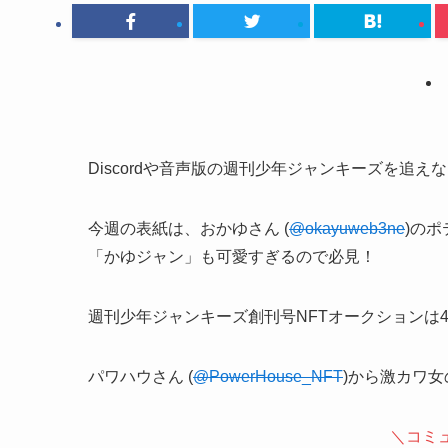
Discordや音声版の週刊少年ジャンキーズを追
今週の表紙は、おかゆさん (
@okayuweb3ne
)の
「かゆジャン」も可愛すぎるので必見！
週刊少年ジャンキーズ創刊号NFTオークションは4
パワハウさん (
@PowerHouse_NFT
)から激カワ
＼コミ