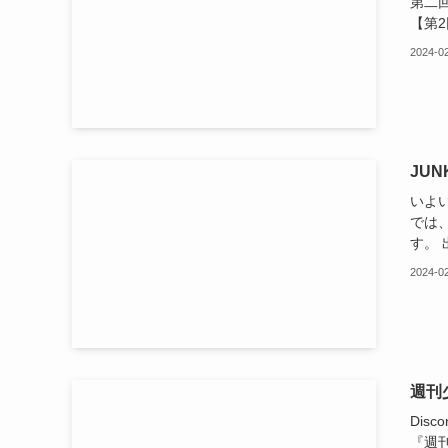
第二
【第2回
2024-0
JUN
いよい
では
す。 
2024-0
週刊
Dis
『週刊