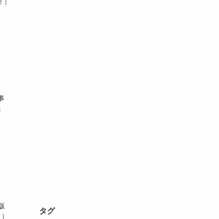
要｜
事
ま
版
タグ
 ）