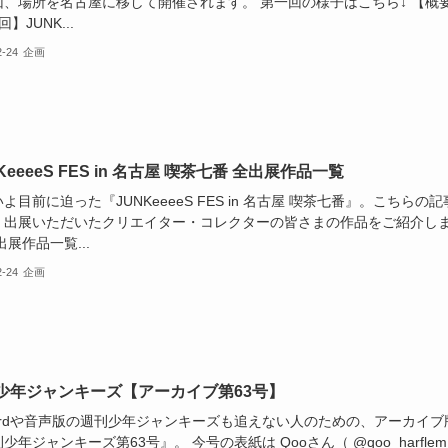
回、場所を名古屋に移して開催されます。 第一回の様子はこちら↓ 【概
】JUNK...
2-24
企画
KeeeeS FES in 名古屋 喫茶七番 全出展作品一覧
よ目前に迫った『JUNKeeeeS FES in 名古屋 喫茶七番』。こちらの記
、出展いただいたクリエイター・コレクターの皆さまの作品をご紹介し
出展作品一覧...
2-24
企画
少年ジャンキーズ【アーカイブ第63号】
cordや音声版の週刊少年ジャンキーズも追えない人のための、アーカイブ
少年ジャンキーズ第63号』。 今号の表紙は Qooさん（ @qoo_harflem