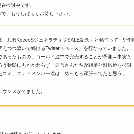
現在検討中です。
ので、もうしばらくお待ち下さい。
は「JUNKeeeeSジェネラティブSALE記念」と銘打って、9時
つつ繋いで続けるTwitterスペース）を行なっていました。
であったものの、ゴールド途中で完売することが予測→事実と
ろう状態にもかかわらず「運営さんたちが補填と対応策を検討
たコミュニティメンバー達は、めっちゃ頑張ってたと思う。
ナウンスがでました。