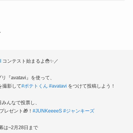
ト
I
コンテスト始まるよ🍟✨／
リ『avatavi』を使って、
を撮影して
#ポテトくん
#avatavi
をつけて投稿しよう！
日みんなで投票し、
プレゼント🎁！
#JUNKeeeeS
#ジャンキーズ
募は~2月28日まで