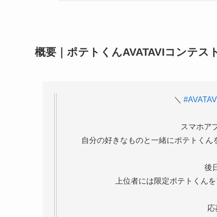
概要｜ポテトくんAVATAVIコンテス
＼
#AVATAV
スマホアプ
自分の好きなものと一緒にポテトくん
後
上位者には限定ポテトくんを
応