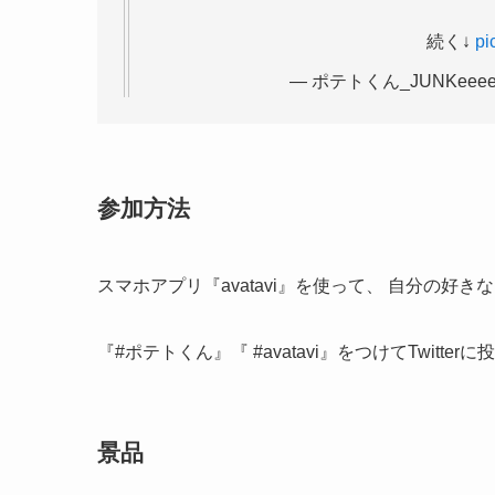
続く↓
pi
— ポテトくん_JUNKeeeeS (
参加方法
スマホアプリ『avatavi』を使って、 自分の好
『#ポテトくん』『 #avatavi』をつけてTwitterに
景品