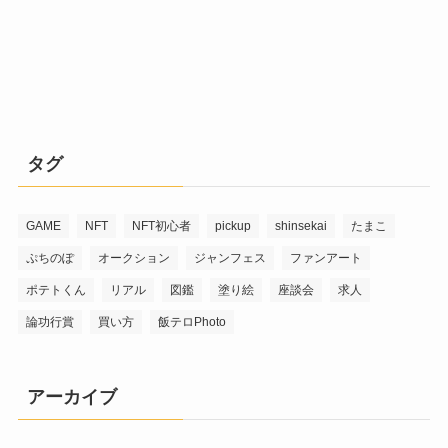
タグ
GAME
NFT
NFT初心者
pickup
shinsekai
たまこ
ぷちのぽ
オークション
ジャンフェス
ファンアート
ポテトくん
リアル
図鑑
塗り絵
座談会
求人
論功行賞
買い方
飯テロPhoto
アーカイブ