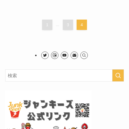
1
...
3
4