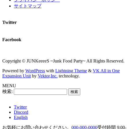
サイトマップ
Twitter
Facebook
Copyright © JUNKeeeeS ~Junk Food Party~ All Rights Reserved.
Powered by
WordPress
with
Lightning Theme
&
VK All in One
Expansion Unit
by
Vektor,Inc.
technology.
MENU
検索:
Twitter
Discord
English
お気軽にお問い合わせください。
000-000-0000
受付時間 9:00-